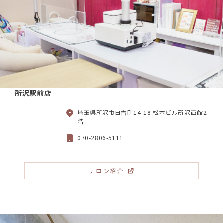
所沢駅前店
埼玉県所沢市日吉町14-18 松本ビル所沢西館2
階
070-2806-5111
サロン紹介