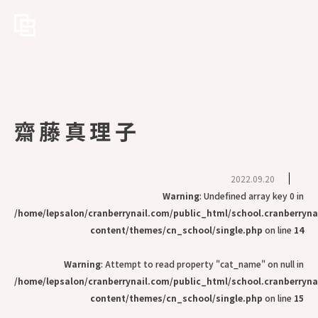
齋藤真理子
2022.09.20
Warning
: Undefined array key 0 in
/home/lepsalon/cranberrynail.com/public_html/school.cranberryn
content/themes/cn_school/single.php
on line
14
Warning
: Attempt to read property "cat_name" on null in
/home/lepsalon/cranberrynail.com/public_html/school.cranberryn
content/themes/cn_school/single.php
on line
15