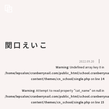
関口えいこ
2022.09.20
Warning
: Undefined array key 0 in
/home/lepsalon/cranberrynail.com/public_html/school.cranberryn
content/themes/cn_school/single.php
on line
14
Warning
: Attempt to read property "cat_name" on null in
/home/lepsalon/cranberrynail.com/public_html/school.cranberryn
content/themes/cn_school/single.php
on line
15