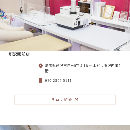
所沢駅前店
埼玉県所沢市日吉町14-18 松本ビル所沢西館2
階
070-2806-5111
サロン紹介