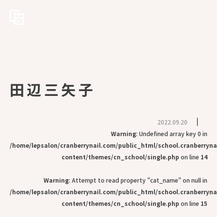
田辺三矢子
2022.09.20
Warning
: Undefined array key 0 in
/home/lepsalon/cranberrynail.com/public_html/school.cranberryn
content/themes/cn_school/single.php
on line
14
Warning
: Attempt to read property "cat_name" on null in
/home/lepsalon/cranberrynail.com/public_html/school.cranberryn
content/themes/cn_school/single.php
on line
15