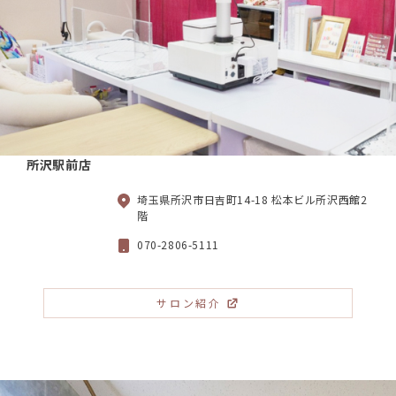
所沢駅前店
埼玉県所沢市日吉町14-18 松本ビル所沢西館2
階
070-2806-5111
サロン紹介