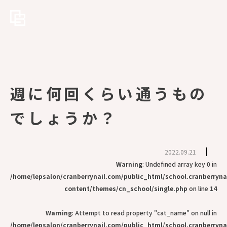
週に何回くらい通うもの
でしょうか？
2022.09.21
Warning
: Undefined array key 0 in
/home/lepsalon/cranberrynail.com/public_html/school.cranberryn
content/themes/cn_school/single.php
on line
14
Warning
: Attempt to read property "cat_name" on null in
/home/lepsalon/cranberrynail.com/public_html/school.cranberryn