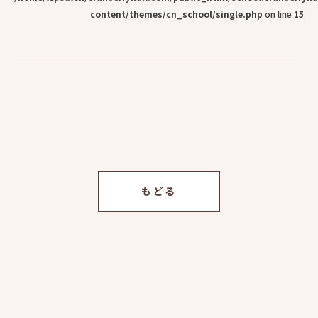
content/themes/cn_school/single.php
on line
15
もどる