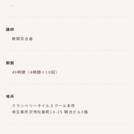
-
講師
鯨岡百合香
期間
40時間（4時間×10回）
場所
クランベリーネイルスクール本校
埼玉県所沢市松葉町10-15 明光ビル5階