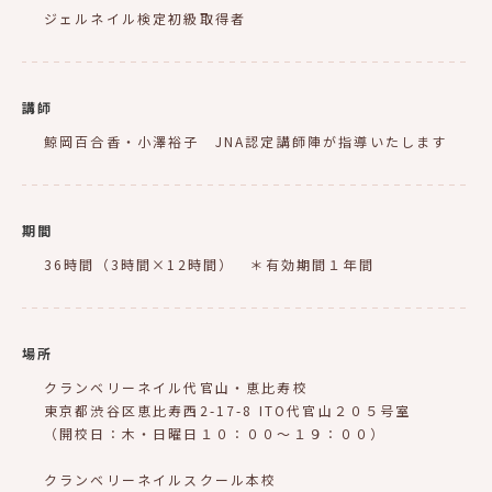
ジェルネイル検定初級取得者
講師
鯨岡百合香・小澤裕子 JNA認定講師陣が指導いたします
期間
36時間（3時間×12時間） ＊有効期間１年間
場所
クランベリーネイル代官山・恵比寿校
東京都渋谷区恵比寿西2-17-8 ITO代官山２０５号室
（開校日：木・日曜日１０：００〜１９：００）
クランベリーネイルスクール本校